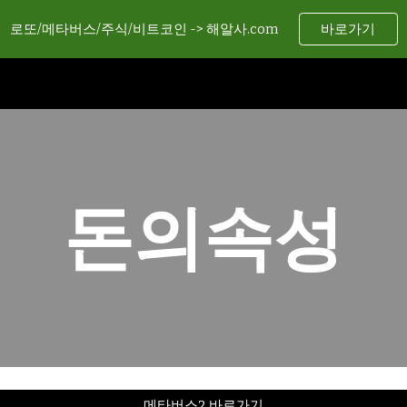
로또/메타버스/주식/비트코인 -> 해알사.com
바로가기
ip to main content
Skip to navigat
돈의속성
메타버스2 바로가기