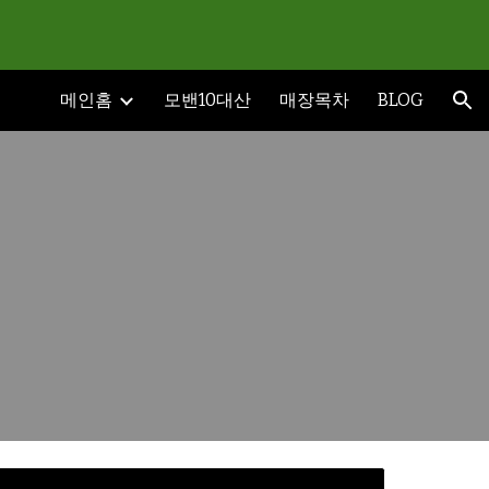
ion
메인홈
모밴10대산
매장목차
BLOG