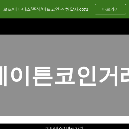
로또/메타버스/주식/비트코인 -> 해알사.com
바로가기
ip to main content
Skip to navigat
레이튼코인거
메타버스2 바로가기