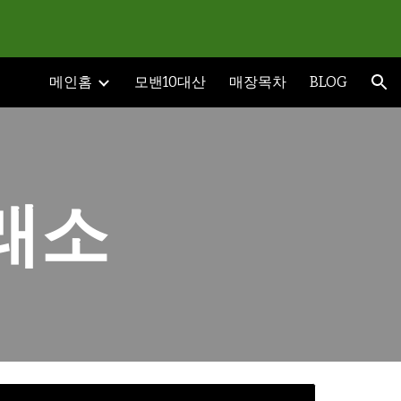
ion
메인홈
모밴10대산
매장목차
BLOG
래소