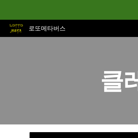
Sk
로또메타버스
클